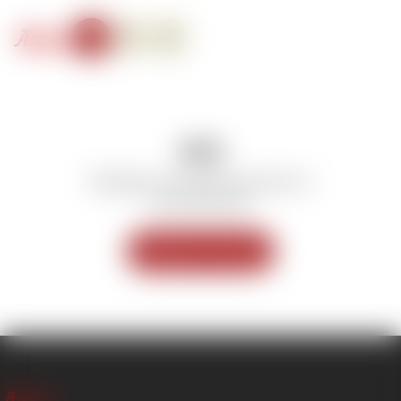
404
Beklager, men siden du prøver at
vise findes ikke.
Tilbage til forsiden