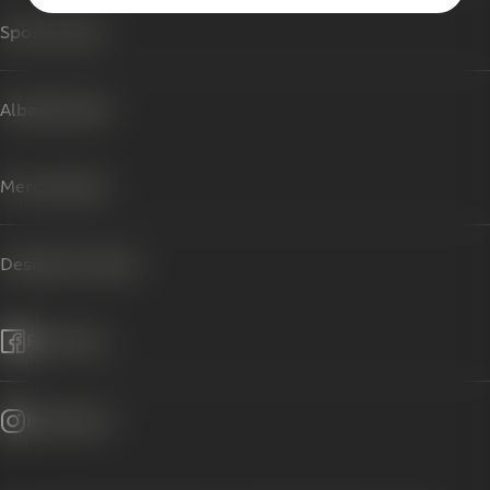
Sponsorater
Albanifonden
Merchandise
Design din etiket
Facebook
Instagram