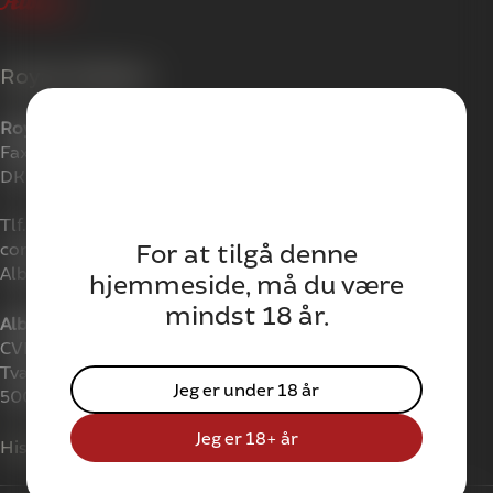
Royal Unibrew
Royal Unibrew
Faxe Allé 1
DK-4640 Faxe
Tlf. +45 56 77 16 00
For at tilgå denne
contact@royalunibrew.com
Albani CVR: 41 95 67 12
hjemmeside, må du være
mindst 18 år.
Albanifonden
CVR: 11715737
Tværgade 17,
Jeg er under 18 år
5000 Odense C.
Jeg er 18+ år
Historien